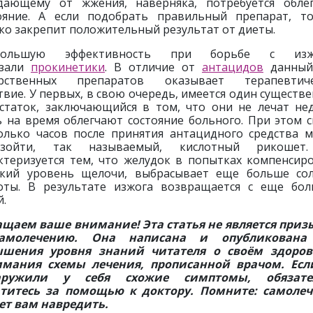
дающему от жжения, наверняка, потребуется обле
ояние. А если подобрать правильный препарат, т
ко закрепит положительный результат от диеты.
большую эффективность при борьбе с изж
азали
прокинетики
. В отличие от
антацидов
данный
арственных препаратов оказывает терапевтиче
твие. У первых, в свою очередь, имеется один существ
статок, заключающийся в том, что они не лечат нед
 на время облегчают состояние больного. При этом с
олько часов после принятия антацидного средства 
изойти, так называемый, кислотный рикошет
ктеризуется тем, что желудок в попытках компенсир
кий уровень щелочи, выбрасывает еще больше со
оты. В результате изжога возвращается с еще бо
й.
щаем ваше внимание! Эта статья не является при
амолечению. Она написана и опубликована
ышения уровня знаний читателя о своём здоров
имания схемы лечения, прописанной врачом. Есл
аружили у себя схожие симптомы, обязате
титесь за помощью к доктору. Помните: самоле
т вам навредить.