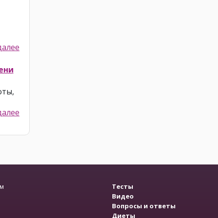
далее
ени
оты,
далее
зм
Тесты
Видео
Вопросы и ответы
Диеты