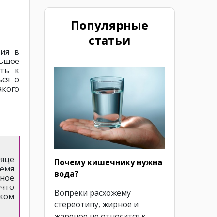
Популярные
статьи
ния в
ьшое
сть к
ься о
акого
сяце
Почему кишечнику нужна
ремя
вода?
ное
 что
Вопреки расхожему
шком
стереотипу, жирное и
жареное не относится к