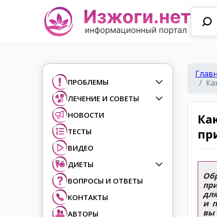
Глав
ПРОБЛЕМЫ
Ка
ЛЕЧЕНИЕ И СОВЕТЫ
НОВОСТИ
Ка
пр
ТЕСТЫ
ВИДЕО
ДИЕТЫ
Об
ВОПРОСЫ И ОТВЕТЫ
пр
для
КОНТАКТЫ
и 
вы
АВТОРЫ