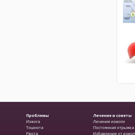
Проблемы
Лечение и советы
Изжога
Лечение изжоги
Тошнота
Постоянная отрыжка
Рвота
Избавление от изжог