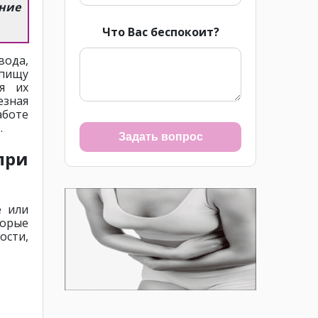
ение
Что Вас беспокоит?
ода,
 пищу
я их
езная
аботе
.
Задать вопрос
при
е или
торые
ости,