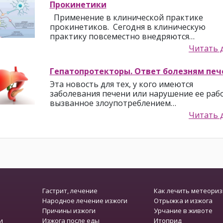
Прокинетики
Применение в клинической практике
прокинетиков. Сегодня в клиническую
практику повсеместно внедряются…
Читать 
Гепатопротекторы. Ответ болезням печ
Эта новость для тех, у кого имеются
заболевания печени или нарушение ее раб
вызванное злоупотреблением…
Читать 
Гастрит, лечение
Как лечить метеори
Народное лечение изжоги
Отрыжка и изжога
Причины изжоги
Урчание в животе
и
Изжога после еды
Итоприд