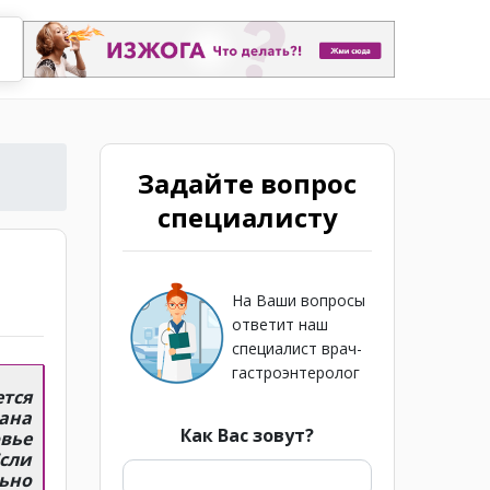
Задайте вопрос
специалисту
На Ваши вопросы
ответит наш
специалист врач-
гастроэнтеролог
тся
ана
Как Вас зовут?
овье
сли
ьно