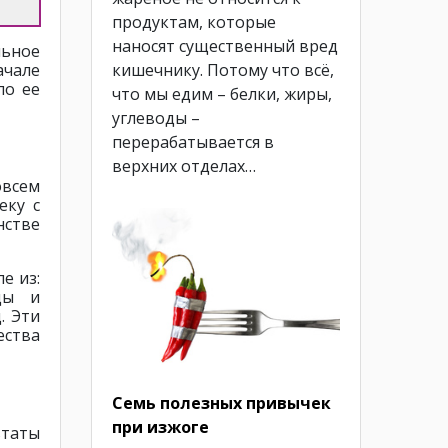
продуктам, которые
наносят существенный вред
льное
кишечнику. Потому что всё,
ачале
по ее
что мы едим – белки, жиры,
углеводы –
перерабатывается в
верхних отделах…
овсем
еку с
нстве
ле из:
цы и
. Эти
ства
Семь полезных привычек
при изжоге
ьтаты