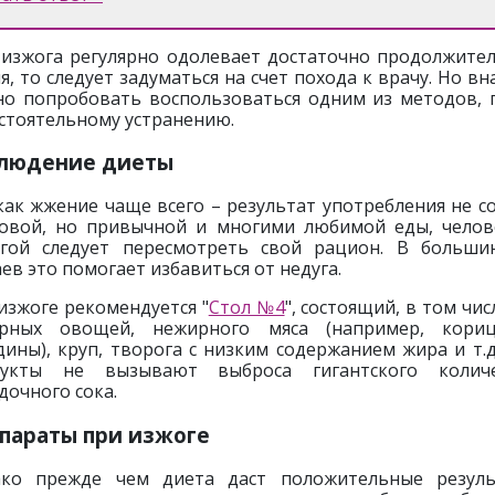
 изжога регулярно одолевает достаточно продолжите
я, то следует задуматься на счет похода к врачу. Но вн
о попробовать воспользоваться одним из методов, 
стоятельному устранению.
людение диеты
как жжение чаще всего – результат употребления не с
овой, но привычной и многими любимой еды, челов
гой следует пересмотреть свой рацион. В больши
аев это помогает избавиться от недуга.
изжоге рекомендуется "
Стол №4
", состоящий, в том чис
арных овощей, нежирного мяса (например, кори
дины), круп, творога с низким содержанием жира и т.д
дукты не вызывают выброса гигантского количе
дочного сока.
параты при изжоге
ко прежде чем диета даст положительные резул