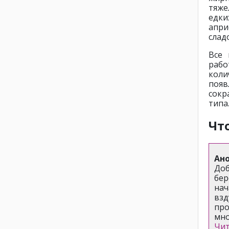
тяже
едки
апри
слад
Все 
раб
коли
появ
сокр
типа
Чт
Ан
Доб
бер
на
взд
про
мно
Чит