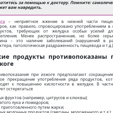
атитесь за помощью к доктору. Помните: самолеч
жет вам навредить.
га
– неприятное жжение в нижней части пищев
рое, как правило, спровоцировано употреблением в
дуктов, требующих от желудка особых усилий дл
епления. Менее распространенная, но более серь
ина – это наличие заболеваний (нарушений в р
ктера, патологическая раздраженность пищевода и т.д.)
кие продукты противопоказаны 
жоге
ивопоказания при изжоге предполагают сокращени
ое прекращение употребления ряда продуктов, ко
одят к повышению кислотности в желудке. В частн
ует остерегаться:
ых фруктов (например, цитрусов и клюквы);
атого лука и помидоров;
, приготовленного путем жарки;
ых молочных продуктов (сметаны, мороженного и т.д.);