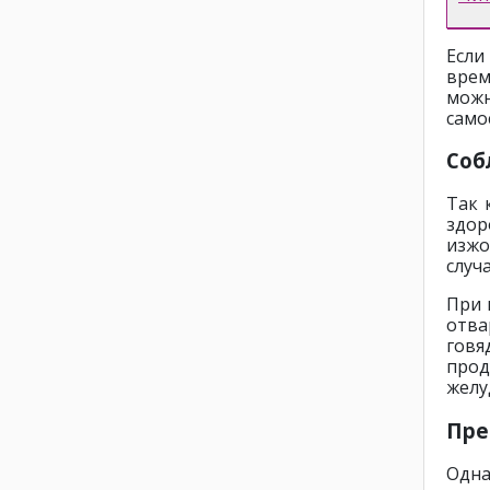
Если
врем
можн
само
Соб
Так 
здор
изжо
случ
При 
отв
говя
про
желу
Пре
Одна