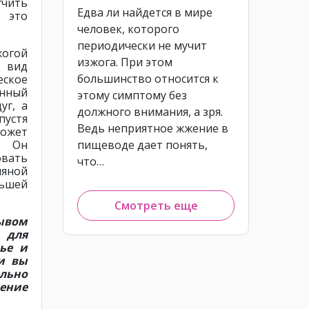
гчить
Едва ли найдется в мире
о это
человек, которого
периодически не мучит
огой
изжога. При этом
 вид
большинство относится к
ское
енный
этому симптому без
уг, а
должного внимания, а зря.
пустя
Ведь неприятное жжение в
может
. Он
пищеводе дает понять,
овать
что…
ляной
льшей
Смотреть еще
зывом
 для
ье и
и вы
льно
чение