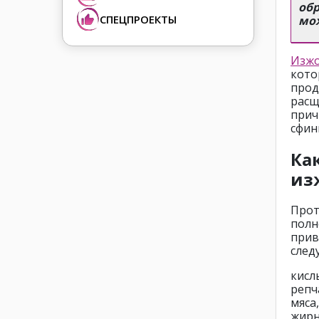
обр
СПЕЦПРОЕКТЫ
мо
Изжо
кото
про
расщ
прич
сфин
Ка
из
Прот
полн
прив
след
кисл
репч
мяса
жирн