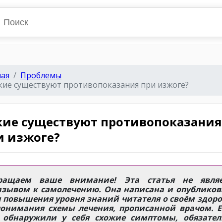
ная
Проблемы
кие существуют противопоказания при изжоге?
кие существуют противопоказания
и изжоге?
ращаем ваше внимание! Эта статья не являе
изывом к самолечению. Она написана и опубликов
 повышения уровня знаний читателя о своём здор
понимания схемы лечения, прописанной врачом. Е
 обнаружили у себя схожие симптомы, обязател