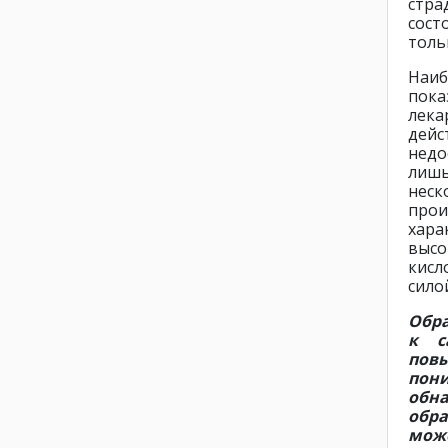
стра
сост
толь
Наи
пок
лек
дейс
недо
лишь
неск
про
хара
высо
кисл
сило
Обра
к с
пов
пон
обн
обра
може