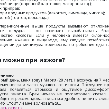
лой пищи (жаренной картошки, макарон и т.д.);
х приправ;
ори вредных продуктов (алкоголя, лимонада, чипсов);
остей (тортов, шоколада).
перечисленные выше продукты вызывают отклоне
оте желудка – он начинает вырабатывать бол
чество кислоты. Если у человека имеется склонно
лению жжения в пищеводе, ему следует позаботит
ащении до минимума количества потребления еды т
.
о можно при изжоге?
онимно
рый день, меня зовут Мария (28 лет). Нахожусь на 7 ме
еменности и часто мучаюсь от изжоги. Последнее в
чала появляться отрыжка и ощутимое дискомфорт
утие живота. Врач ничего не посоветовал, сказал,
йдет и рекомендовал питаться дробно, не пить сли
го. Стоит ли мне волноваться…
ать ответ »