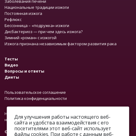
Заболевания печени
Национальные традиции изжоги
Постоянная изжога
Рефлюкс
Бессонница – «подружка» изжоги
Дисбактериоз — при чем здесь изжога?
Зимний «роман» с изжогой
Изжога признана независимым фактором развития рака
Тесты
Видео
Вопросы и ответы
Диеты
Пользовательское соглашение
Политика конфиденциальности
На сайте работает система проверки ошибок. Обнаружив
Для улучшения работы настоящего веб-
неточность в тексте, выделите ее и нажмите Ctrl + Enter.
сайта и удобства взаимодействия с его
посетителями этот веб-сайт использует
© 2012—2026.
файлы cookies. При работе с данным веб-