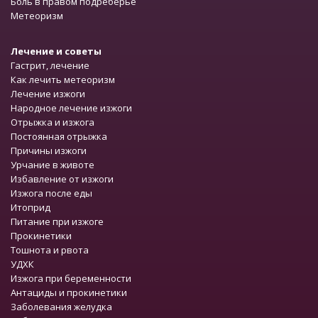
Боль в правом подреберье
Метеоризм
Лечение и советы
Гастрит, лечение
Как лечить метеоризм
Лечение изжоги
Народное лечение изжоги
Отрыжка и изжога
Постоянная отрыжка
Причины изжоги
Урчание в животе
Избавление от изжоги
Изжога после еды
Итоприд
Питание при изжоге
Прокинетики
Тошнота и рвота
УДХК
Изжога при беременности
Антациды и прокинетики
Заболевания желудка