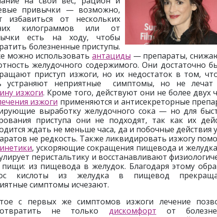
ание на свой вес, рацион и
евые привычки — возможно,
т избавиться от нескольких
них килограммов или от
вычки есть на ходу, чтобы
ратить болезненные приступы.
е можно использовать
антациды
— препараты, сниж
отность желудочного содержимого. Они достаточно б
ращают приступ изжоги, но их недостаток в том, чт
ь устраняют неприятные симптомы, но не лечат 
ину изжоги
. Кроме того, действуют они не более двух ч
лечения изжоги
применяются и антисекреторные препа
ирующие выработку желудочного сока — но для быс
рования приступа они не подходят, так как их дей
одится ждать не меньше часа, да и побочные действия у
аратов не редкость. Также ликвидировать изжогу пом
инетики
, ускоряющие сокращения пищевода и желудка
улирует перистальтику и восстанавливают физиологич
 пищи: из пищевода в желудок. Благодаря этому обр
рос кислоты из желудка в пищевод прекращае
иятные симптомы исчезают.
тое с первых же симптомов изжоги лечение позв
дотвратить не только
дискомфорт
от болезне