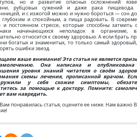
тупов, но и развитие опасных осложнений: язв
езни, рубцовых сужений и даже рака пищевода.
онницей, и с изжогой можно и нужно бороться — сон д
 глубоким и спокойным, а пища радовать. В соврем
е и постоянном стрессе, которые способны затмить 
знаки начинающихся неполадок в организме, в
ательно относится к своему здоровью. А если брать п
зни богатых и знаменитых, то только самый здоровый,
орять ошибки звезд.
щаем ваше внимание! Эта статья не является при
амолечению. Она написана и опубликована
ышения уровня знаний читателя о своём здоров
имания схемы лечения, прописанной врачом. Есл
аружили у себя схожие симптомы, обязате
титесь за помощью к доктору. Помните: самоле
т вам навредить.
 Вам понравилась статья, оцените ее ниже. Нам важно 
ие!