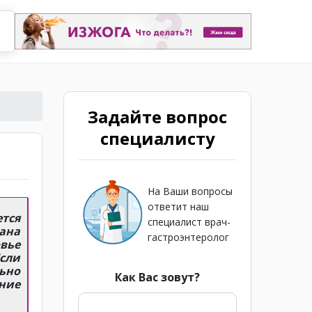
Задайте вопрос
специалисту
На Ваши вопросы
ответит наш
тся
специалист врач-
ана
гастроэнтеролог
овье
сли
ьно
Как Вас зовут?
ение