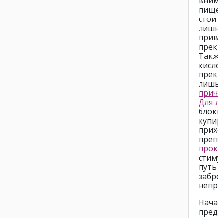
вним
пищ
стои
лиш
при
прек
Такж
кисл
прек
лиш
прич
Для 
блок
купи
прих
преп
прок
стим
путь
заб
непр
Нача
пре