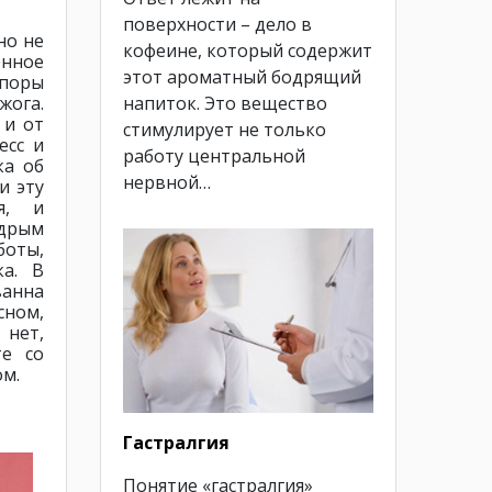
поверхности – дело в
но не
кофеине, который содержит
енное
этот ароматный бодрящий
 поры
напиток. Это вещество
жога.
 и от
стимулирует не только
есс и
работу центральной
ка об
нервной…
и эту
я, и
дрым
боты,
ка. В
ванна
ном,
 нет,
те со
ом.
Гастралгия
Понятие «гастралгия»