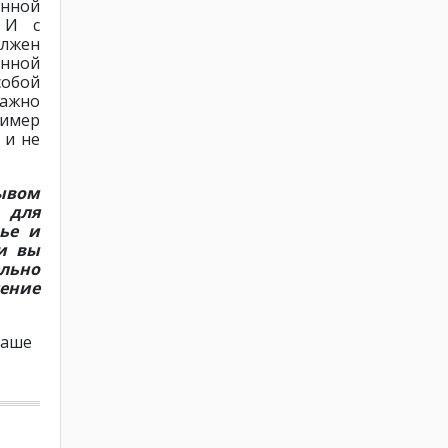
енной
 И с
олжен
енной
собой
ажно
ример
 и не
зывом
 для
ье и
и вы
льно
чение
Ваше