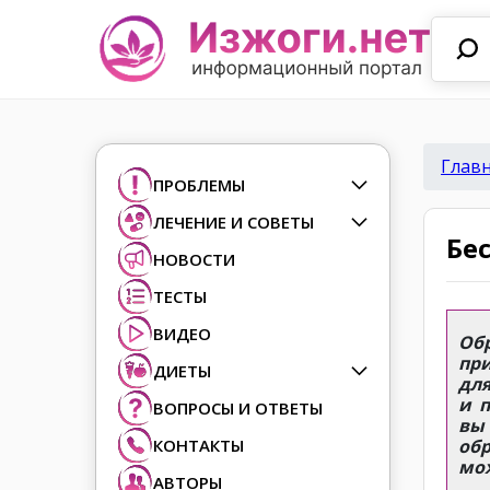
Глав
ПРОБЛЕМЫ
ЛЕЧЕНИЕ И СОВЕТЫ
Бе
НОВОСТИ
ТЕСТЫ
ВИДЕО
Об
пр
ДИЕТЫ
для
и 
ВОПРОСЫ И ОТВЕТЫ
вы
КОНТАКТЫ
обр
мо
АВТОРЫ