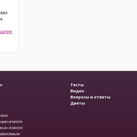
ами
ы,
далее
зм
Тесты
Видео
Вопросы и ответы
Диеты
тики
ции изжоги
жка» изжоги
зависимым