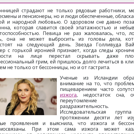
онницей страдают не только рядовые работники, м
есмены и пенсионеры, но и люди обеспеченные, обласк
ой и народной любовью. О здоровом сне давно поз
нна, которая славится своей эпатажностью и небы
тоспособностью. Певица не раз жаловалась, что, л
ь, она не может выбросить из головы дела, ко
стоят на следующий день. Звезда Голливуда Ва
ер с горькой иронией признает, когда следы хронич
алости на лице перестал скрывать даже пло
ессиональный грим, ей пришлось долго лечиться в кли
ем не только от бессонницы, но и от гастрита.
Ученые из Исландии обра
внимание на то, что пробле
пищеварением часто сопутс
изжога
, недостаток сна, о
переутомлени
раздражительность.
Исследовательская групп
протяжении десяти лет из
ые проявления и выяснила, что изжога и бессо
имосвязаны. При этом сама изжога может каза