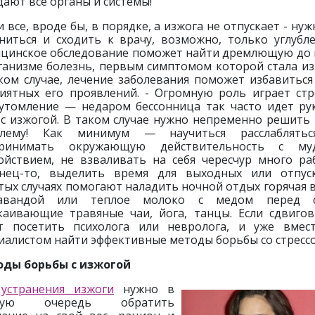
дают все органы и системы!
ли все, вроде бы, в порядке, а изжога не отпускает - нуж
ниться и сходить к врачу, возможно, только углубл
цинское обследование поможет найти дремлющую до
ганизме болезнь, первым симптомом которой стала из
ком случае, лечение заболевания поможет избавиться
иятных его проявлений. - Огромную роль играет стр
утомление — недаром бессонница так часто идет ру
 с изжогой. В таком случае нужно непременно решить 
блему! Как минимум — научиться расслаблятьс
принимать окружающую действительность с му
ойствием, не взваливать на себя чересчур много ра
нец-то, выделить время для выходных или отпус
тых случаях помогают наладить ночной отдых горячая 
авандой или теплое молоко с медом перед с
каивающие травяные чаи, йога, танцы. Если сдвигов
т посетить психолога или невролога, и уже вмес
иалистом найти эффективные методы борьбы со стресс
ды борьбы с изжогой
я
устранения изжоги
нужно в
вую очередь обратить