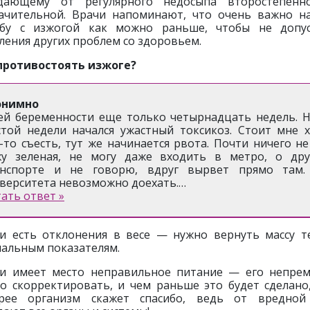
адающему от регулярного недосыпа второстепенн
ачительной. Врачи напоминают, что очень важно н
бу с изжогой как можно раньше, чтобы не допу
ления других проблем со здоровьем.
противостоять изжоге?
онимно
й беременности еще только четырнадцать недель. Н
той недели начался ужастный токсикоз. Стоит мне 
-то съесть, тут же начинается рвота. Почти ничего не
жу зеленая, не могу даже входить в метро, о дру
анспорте и не говорю, вдруг вырвет прямо там.
верситета невозможно доехать.…
ать ответ »
ли есть отклонения в весе — нужно вернуть массу т
альным показателям.
ли имеет место неправильное питание — его непре
о скорректировать, и чем раньше это будет сделано
трее организм скажет спасибо, ведь от вредной