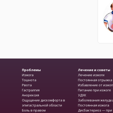
Проблемы
Лечение и советы
Изжога
Лечение изжоги
Тошнота
Постоянная отрыжка
Рвота
Избавление от изжог
Гастралгия
Питание при изжоге
Анорексия
УДХК
Ощущение дискомфорта в
Заболевания желудк
эпигастральной области
Постоянная изжога
Боль в правом
Дисбактериоз — при 