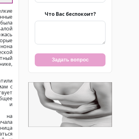
елкие
Что Вас беспокоит?
анные
абыла
валой
ожась
торые
йнона
еской
тный
Задать вопрос
нике,
тили
мам с
твует
бщее
е и
а на
учала
нница
ться