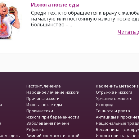
Изжога после еды
Среди тех, кто обращается к врачу с жалоб
на частую или постоянную изжогу после ед
большинство –…
Читать 
Гастрит, лечение
Как лечить метеори
Народное лечение изжоги
Отрыжка и изжога
Причины изжоги
Урчание в животе
и
Изжога после еды
Итоприд
Прокинетики
Тошнота и рвота
Изжога при беременности
Антациды и прокине
а
Заболевания печени
Национальные тради
Рефлюкс
Бессонница – «подру
чем здесь
Зимний «роман» с изжогой
Изжога признана не