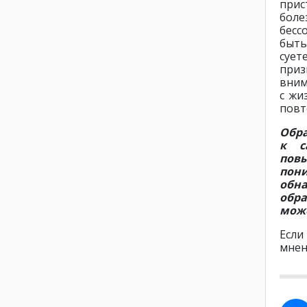
прис
бол
бесс
быть
сует
при
вним
с жи
повт
Обра
к с
пов
пон
обн
обра
може
Если
мнен