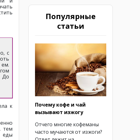
ой и
ачать
стить
Популярные
статьи
о, с
хоть
 ем.
гом
 До
Почему кофе и чай
ела к
вызывают изжогу
менно
Отчего многие кофеманы
, тем
часто мучаются от изжоги?
 еды
Ответ лежит на