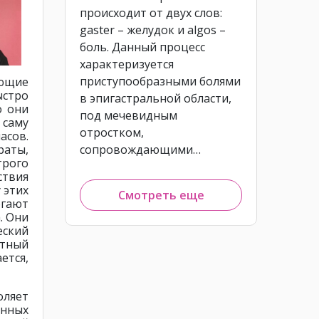
происходит от двух слов:
gaster – желудок и algos –
боль. Данный процесс
характеризуется
приступообразными болями
ающие
ыстро
в эпигастральной области,
о они
под мечевидным
саму
отростком,
асов.
раты,
сопровождающими…
трого
ствия
 этих
Смотреть еще
огают
. Они
еский
атный
тся,
оляет
нных