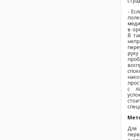
стра
- Ес
поле
меди
в ор
В та
непр
пере
руку
про
вос
спок
нако
прос
с л
успо
стои
спец
Мето
Дл
пер