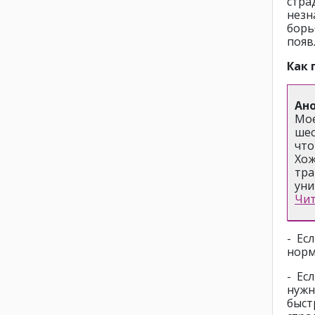
стр
незн
борь
появ
Как 
Ан
Мое
шес
что
Хо
тр
уни
Чит
- Ес
норм
- Ес
нужн
быс