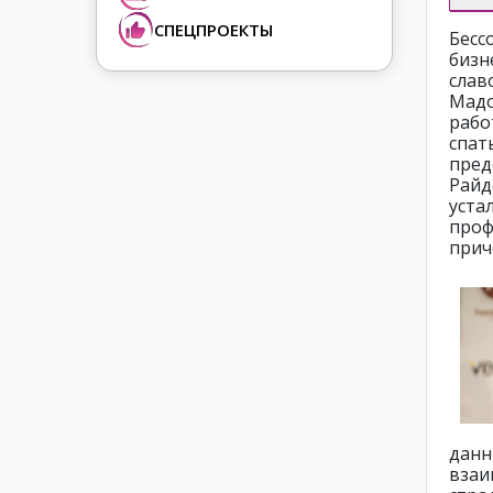
СПЕЦПРОЕКТЫ
Бесс
бизн
слав
Мадо
рабо
спат
пред
Райд
уст
проф
прич
данн
вза