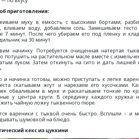
 — по вкусу
об приготовления:
еиваем муку в ёмкость с высокими бортами, разб
, вливаем воду, добавляем соль. Замешиваем тесто
е 7 минут. После чего убираем его под пленку и кла
дильник на 30 минут.
вим начинку. Потребуется очищенная натертая тыкв
о потушить на растительном масле вместе с измельч
атым луком. Затем откинуть на сито и дать лишней 
.
о и начинка готовы, можно приступать к лепке варен
еста скатываем жгут и нарезаем его кусочками. К
чек обваливаем в муке и раскатываем тонкие по к
ные у центра круги. В серединку каждого кружка 
жить чайную ложку тыквенного пюре.
тся вареники с тыквой очень быстро. Всплыли – и 
дывать шумовкой на блюдо.
ический кекс из цуккини