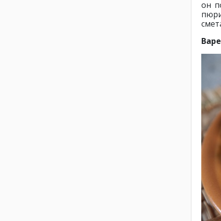
он п
пюр
смет
Варе