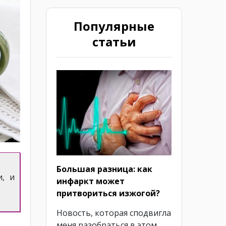
Популярные
статьи
Большая разница: как
и, и
инфаркт может
притвориться изжогой?
Новость, которая сподвигла
меня разобраться в этом