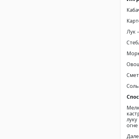
Каба
Карт
Лук 
Стеб
Морк
Овощ
Смет
Соль
Спос
Мелк
каст
луку
огне
Дале