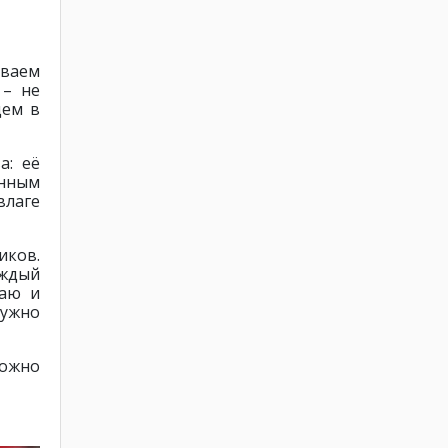
иваем
 – не
дем в
а: её
енным
влаге
иков.
аждый
раю и
нужно
можно