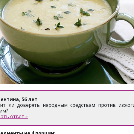
ентина, 56 лет
ит ли доверять народным средствам против изжог
им?
ать ответ »
едиенты на 4 порции: