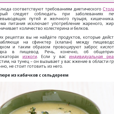
блюда соответствуют требованиям диетического
Стол
орый следует соблюдать при заболеваниях печ
евыводящих путей и желчного пузыря, кишечника
ема питания исключает употребление жареного, жир
ничивает количество холестерина и белков.
их рецептах вы не найдёте продуктов, которые дейс
слабляюще на сфинктер (клапан) между пищевод
дком и таким образом провоцируют заброс кисло
удка в пищевод. Речь, конечно, об общеприн
вокаторах
изжоги
. Если у вас
индивидуальная реа
стим, на тунец – он вызывает у вас жжение в области гр
чно, не стоит готовить из него.
пюре из кабачков с сельдереем