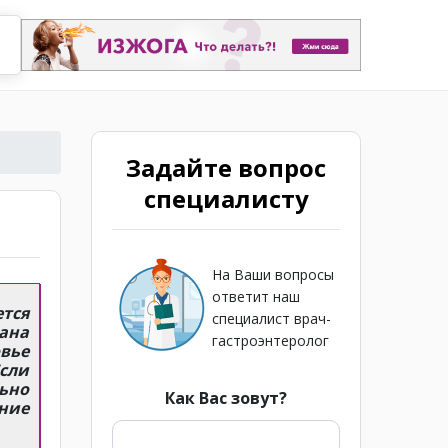
Задайте вопрос
специалисту
На Ваши вопросы
ответит наш
тся
специалист врач-
ана
гастроэнтеролог
овье
сли
ьно
Как Вас зовут?
ение