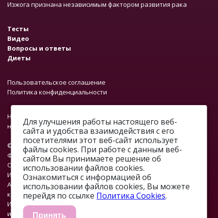
Изжога признана независимым фактором развития рака
Тесты
Видео
Вопросы и ответы
Диеты
Пользовательское соглашение
Политика конфиденциальности
На сайте работает система проверки ошибок. Обнаружив
Для улучшения работы настоящего веб-
неточность в тексте, выделите ее и нажмите Ctrl + Enter.
сайта и удобства взаимодействия с его
посетителями этот веб-сайт использует
© 2012—2026.
файлы cookies. При работе с данным веб-
ФОНД «ПРОФМЕДФОРУМ»
сайтом Вы принимаете решение об
ОГРН: 1067746374376
использовании файлов cookies.
ИНН: 7701648890
Ознакомиться с информацией об
Адрес: г. Москва, ул. Профсоюзная, д. 93А, этаж 4, помещение 1,
использовании файлов cookies, Вы можете
комната 32.
перейдя по ссылке
Политика Cookies
.
Изжоги.нет. 18+. Информация на сайте не должна
использоваться для самостоятельной диагностики и лечения и
Принять