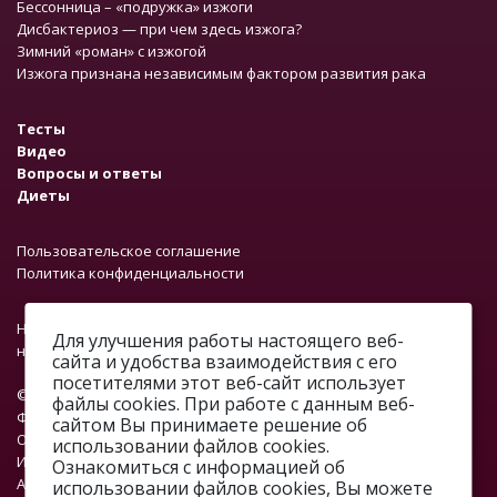
Бессонница – «подружка» изжоги
Дисбактериоз — при чем здесь изжога?
Зимний «роман» с изжогой
Изжога признана независимым фактором развития рака
Тесты
Видео
Вопросы и ответы
Диеты
Пользовательское соглашение
Политика конфиденциальности
На сайте работает система проверки ошибок. Обнаружив
Для улучшения работы настоящего веб-
неточность в тексте, выделите ее и нажмите Ctrl + Enter.
сайта и удобства взаимодействия с его
посетителями этот веб-сайт использует
© 2012—2026.
файлы cookies. При работе с данным веб-
ФОНД «ПРОФМЕДФОРУМ»
сайтом Вы принимаете решение об
ОГРН: 1067746374376
использовании файлов cookies.
ИНН: 7701648890
Ознакомиться с информацией об
Адрес: г. Москва, ул. Профсоюзная, д. 93А, этаж 4, помещение 1,
использовании файлов cookies, Вы можете