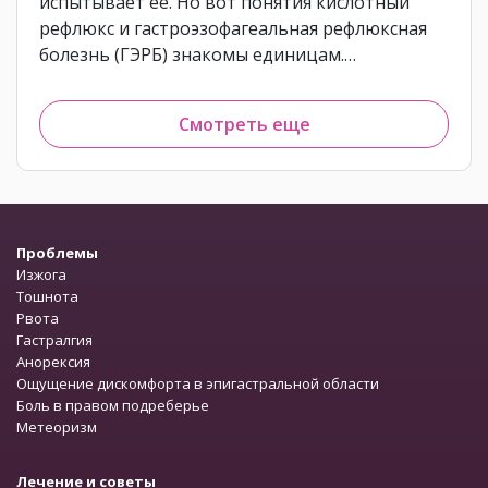
испытывает её. Но вот понятия кислотный
рефлюкс и гастроэзофагеальная рефлюксная
болезнь (ГЭРБ) знакомы единицам.…
Смотреть еще
Проблемы
Изжога
Тошнота
Рвота
Гастралгия
Анорексия
Ощущение дискомфорта в эпигастральной области
Боль в правом подреберье
Метеоризм
Лечение и советы