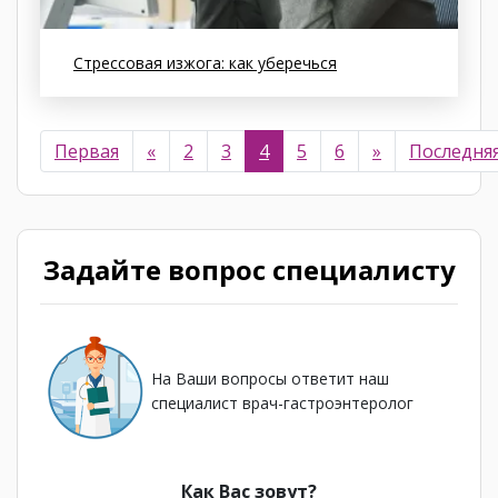
Стрессовая изжога: как уберечься
Первая
«
2
3
4
5
6
»
Последня
Задайте вопрос специалисту
На Ваши вопросы ответит наш
специалист врач-гастроэнтеролог
Как Вас зовут?