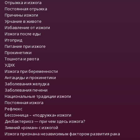
Отрыжка и изжога
Постоянная отрыжка
Причины изжоги
Урчание в животе
Избавление от изжоги
Изжога после еды
Итоприд
Питание при изжоге
Прокинетики
Тошнота и рвота
УДХК
Изжога при беременности
Антациды и прокинетики
Заболевания желудка
Заболевания печени
Национальные традиции изжоги
Постоянная изжога
Рефлюкс
Бессонница – «подружка» изжоги
Дисбактериоз — при чем здесь изжога?
Зимний «роман» с изжогой
Изжога признана независимым фактором развития рака