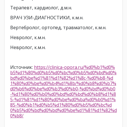
Терапевт, кардиолог, д.м.н.
ВРАЧ УЗИ-ДИАГНОСТИКИ, к.м.н.
Вертебролог, ортопед, травматолог, к.м.н.
Невролог, к.м.н.
Невролог, к.м.н.
Источник:
https://clinica-opora.ru/%d0%b1%d0%
b5%d1%80%d0%b5%d0%bc%d0%b5%d0%bd%d0%
bd%d0%be%d1%81%d1%82%d1%8c-%d0%b8-%d
1%80%d0%be%d0%b4%d1%8b/%d0%b8%d0%b7%
d0%b6%d0%be%d0%b3%d0%b0-%d0%bd%d0%b0
-%d1%80%d0%b0%d0%bd%d0%bd%d0%b8%d1%8
5-%d1%81%d1%80%d0%be%d0%ba%d0%b0%d1%
85-%d0%b1%d0%b5%d1%80%d0%b5%d0%bc%d
0%b5%d0%bd%d0%bd%d0%be%d1%81%d1%82%d
0%b8/