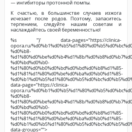
— ингибиторы протонной помпы.
К счастью, в большинстве случаев изжога
исчезает после родов. Поэтому, запаситесь
терпением, следуйте нашим советам и
наслаждайтесь своей беременностью!
%s "}' data-pages="https://clinica-
opora.ru/%d0%b1%d0%b5%d1%80%d0%b5%d0%bc%
%d0%b8-
%d1%80%d0%be%d0%b4%d1%8b/%d0%b8%d0%b7%d
%d0%bd%d0%b0-
%d1%80%d0%b0%d0%bd%d0%bd%d0%b8%d1%85-
%d1%81%d1%80%d0%be%d0%ba%d0%b0%d1%85-
%d0%b1%d0%b5%d1%80%d0%b5%d0%bc%d0%b5%d0%
data-page="https://clinica-
opora.ru/%d0%b1%d0%b5%d1%80%d0%b5%d0%bc%
%d0%b8-
%d1%80%d0%be%d0%b4%d1%8b/%d0%b8%d0%b7%d
%d0%bd%d0%b0-
%d1%80%d0%b0%d0%bd%d0%bd%d0%b8%d1%85-
%d1%81%d1%80%d0%be%d0%ba%d0%b0%d1%85-
%d0%b1%d0%b5%d1%80%d0%b5%d0%bc%d0%b5%d0%
data-groups="">