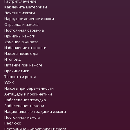
Гастрит, лечение
Как лечить метеоризм
Лечение изжоги
Народное лечение изжоги
Отрыжка и изжога
Постоянная отрыжка
Причины изжоги
Урчание в животе
Избавление от изжоги
Изжога после еды
Итоприд
Питание при изжоге
Прокинетики
Тошнота и рвота
УДХК
Изжога при беременности
Антациды и прокинетики
Заболевания желудка
Заболевания печени
Национальные традиции изжоги
Постоянная изжога
Рефлюкс
Бессонница – «подружка» изжоги