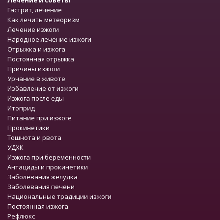
Лечение и советы
Гастрит, лечение
Как лечить метеоризм
Лечение изжоги
Народное лечение изжоги
Отрыжка и изжога
Постоянная отрыжка
Причины изжоги
Урчание в животе
Избавление от изжоги
Изжога после еды
Итоприд
Питание при изжоге
Прокинетики
Тошнота и рвота
УДХК
Изжога при беременности
Антациды и прокинетики
Заболевания желудка
Заболевания печени
Национальные традиции изжоги
Постоянная изжога
Рефлюкс