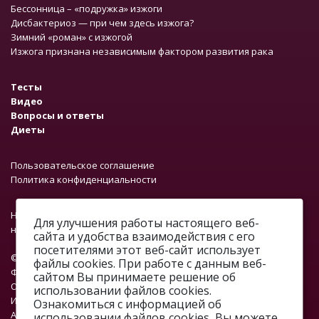
Бессонница – «подружка» изжоги
Дисбактериоз — при чем здесь изжога?
Зимний «роман» с изжогой
Изжога признана независимым фактором развития рака
Тесты
Видео
Вопросы и ответы
Диеты
Пользовательское соглашение
Политика конфиденциальности
На сайте работает система проверки ошибок. Обнаружив
Для улучшения работы настоящего веб-
неточность в тексте, выделите ее и нажмите Ctrl + Enter.
сайта и удобства взаимодействия с его
посетителями этот веб-сайт использует
© 2012—2026.
файлы cookies. При работе с данным веб-
ФОНД «ПРОФМЕДФОРУМ»
сайтом Вы принимаете решение об
ОГРН: 1067746374376
использовании файлов cookies.
ИНН: 7701648890
Ознакомиться с информацией об
Адрес: г. Москва, ул. Профсоюзная, д. 93А, этаж 4, помещение 1,
использовании файлов cookies, Вы можете