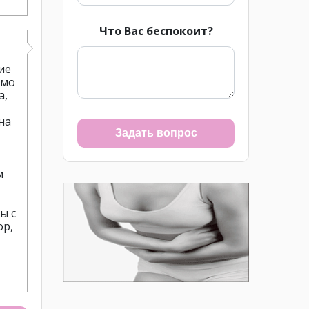
Что Вас беспокоит?
ие
имо
а,
на
Задать вопрос
м
ы с
ор,