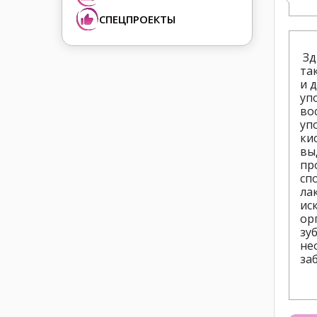
СПЕЦПРОЕКТЫ
Зд
та
и 
уп
во
уп
ки
вы
пр
сп
ла
ис
ор
зу
не
за