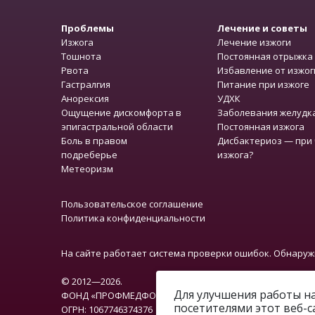
Проблемы
Лечение и советы
Изжога
Лечение изжоги
Тошнота
Постоянная отрыжка
Рвота
Избавление от изжог
Гастралгия
Питание при изжоге
Анорексия
УДХК
Ощущение дискомфорта в
Заболевания желудк
эпигастральной области
Постоянная изжога
Боль в правом
Дисбактериоз — при 
подреберье
изжога?
Метеоризм
Пользовательское соглашение
Политика конфиденциальности
На сайте работает система проверки ошибок. Обнаружив
© 2012—2026.
Для улучшения работы на
ФОНД «ПРОФМЕДФОРУМ»
посетителями этот веб-с
ОГРН: 1067746374376