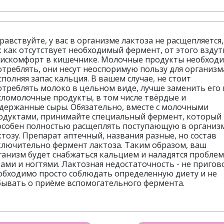
равствуйте, у вас в организме лактоза не расщепляется,
к как отсутствует необходимый фермент, от этого вздут
дискомфорт в кишечнике. Молочные продукты необход
отреблять, они несут неоспоримую пользу для организм
сполняя запас кальция. В вашем случае, не стоит
отреблять молоко в цельном виде, лучше заменить его 
сломолочные продукты, в том числе твёрдые и
держанные сыры. Обязательно, вместе с молочными
одуктами, принимайте специальный фермент, который
особен полностью расщеплять поступающую в организ
ктозу. Препарат аптечный, названия разные, но состав
ключительно фермент лактоза. Таким образом, ваш
ганизм будет снабжаться кальцием и наладятся проблем
бами и ногтями. Лактозная недостаточность - не пригов
обходимо просто соблюдать определенную диету и не
бывать о приёме вспомогательного фермента.