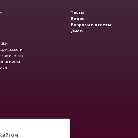
зм
Тесты
Видео
Вопросы и ответы
Диеты
тики
ции изжоги
жка» изжоги
зависимым
рака
-сайтом