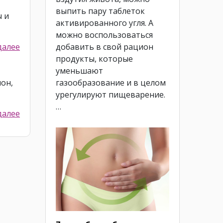
выпить пару таблеток
ы и
активированного угля. А
можно воспользоваться
добавить в свой рацион
далее
продукты, которые
уменьшают
газообразование и в целом
он,
урегулируют пищеварение.
…
далее