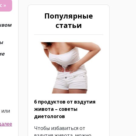
с »
Популярные
статьи
ывом
вы
ие
6 продуктов от вздутия
живота – советы
 или
диетологов
далее
Чтобы избавиться от
вздутия живота, можно