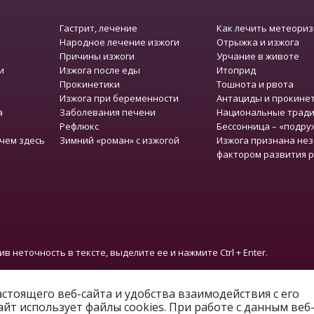
Гастрит, лечение
Как лечить метеори
Народное лечение изжоги
Отрыжка и изжога
Причины изжоги
Урчание в животе
и
Изжога после еды
Итоприд
Прокинетики
Тошнота и рвота
Изжога при беременности
Антациды и прокине
а
Заболевания печени
Национальные тради
Рефлюкс
Бессонница – «подру
чем здесь
Зимний «роман» с изжогой
Изжога признана не
фактором развития 
 неточность в тексте, выделите ее и нажмите Ctrl + Enter.
стоящего веб-сайта и удобства взаимодействия с его
айт использует файлы cookies. При работе с данным веб