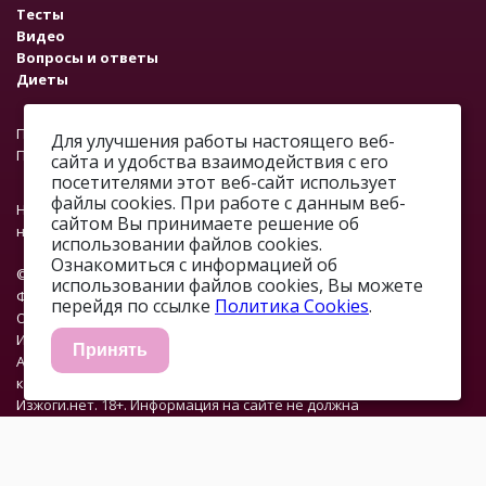
Тесты
Видео
Вопросы и ответы
Диеты
Пользовательское соглашение
Для улучшения работы настоящего веб-
Политика конфиденциальности
сайта и удобства взаимодействия с его
посетителями этот веб-сайт использует
файлы cookies. При работе с данным веб-
На сайте работает система проверки ошибок. Обнаружив
сайтом Вы принимаете решение об
неточность в тексте, выделите ее и нажмите Ctrl + Enter.
использовании файлов cookies.
Ознакомиться с информацией об
© 2012—2026.
использовании файлов cookies, Вы можете
ФОНД «ПРОФМЕДФОРУМ»
перейдя по ссылке
Политика Cookies
.
ОГРН: 1067746374376
ИНН: 7701648890
Принять
Адрес: г. Москва, ул. Профсоюзная, д. 93А, этаж 4, помещение 1,
комната 32.
Изжоги.нет. 18+. Информация на сайте не должна
использоваться для самостоятельной диагностики и лечения и
не может быть заменой очной консультации врача