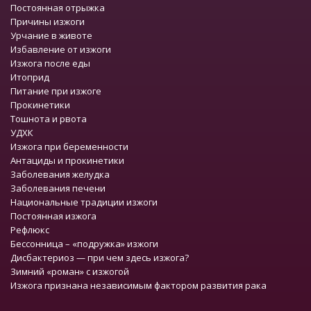
Постоянная отрыжка
Причины изжоги
Урчание в животе
Избавление от изжоги
Изжога после еды
Итоприд
Питание при изжоге
Прокинетики
Тошнота и рвота
УДХК
Изжога при беременности
Антациды и прокинетики
Заболевания желудка
Заболевания печени
Национальные традиции изжоги
Постоянная изжога
Рефлюкс
Бессонница – «подружка» изжоги
Дисбактериоз — при чем здесь изжога?
Зимний «роман» с изжогой
Изжога признана независимым фактором развития рака