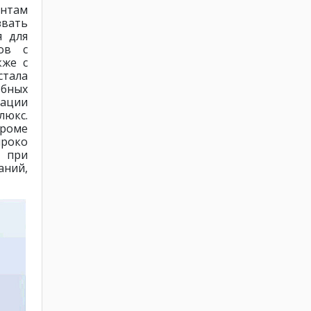
ентам
звать
я для
ов с
кже с
тала
обных
рации
люкс.
роме
ироко
, при
аний,