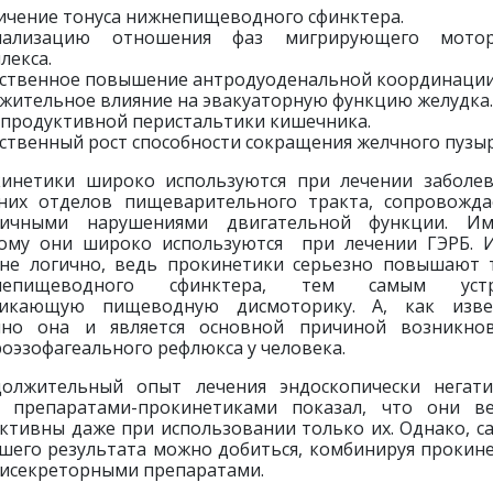
ичение тонуса нижнепищеводного сфинктера.
мализацию отношения фаз мигрирующего мотор
лекса.
ственное повышение антродуоденальной координации
жительное влияние на эвакуаторную функцию желудка.
 продуктивной перистальтики кишечника.
ственный рост способности сокращения желчного пузыр
инетики широко используются при лечении заболе
них отделов пищеварительного тракта, сопровожд
вичными нарушениями двигательной функции. Им
ому они широко используются при лечении ГЭРБ. 
не логично, ведь прокинетики серьезно повышают 
непищеводного сфинктера, тем самым устр
никающую пищеводную дисмоторику. А, как извес
но она и является основной причиной возникно
роэзофагеального рефлюкса у человека.
олжительный опыт лечения эндоскопически негат
 препаратами-прокинетиками показал, что они в
ктивны даже при использовании только их. Однако, с
шего результата можно добиться, комбинируя прокин
тисекреторными препаратами.