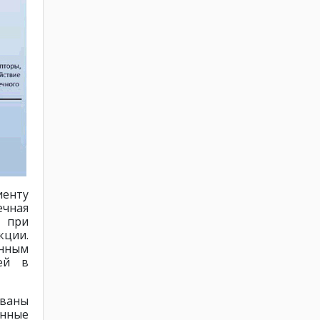
енту
ечная
я при
кции.
нным
ей в
ованы
анные