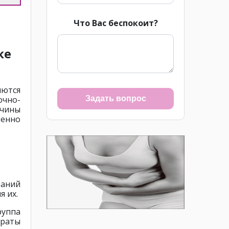
Что Вас беспокоит?
ке
яются
очно-
Задать вопрос
ичины
венно
аний
 их.
руппа
араты