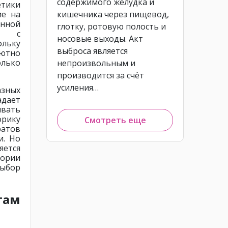
содержимого желудка и
тики
ие на
кишечника через пищевод,
анной
глотку, ротовую полость и
ть с
носовые выходы. Акт
ольку
выброса является
лютно
олько
непроизвольным и
производится за счёт
усиления…
зных
адает
ивать
рику
Смотреть еще
ратов
и. Но
яется
гории
ыбор
ам