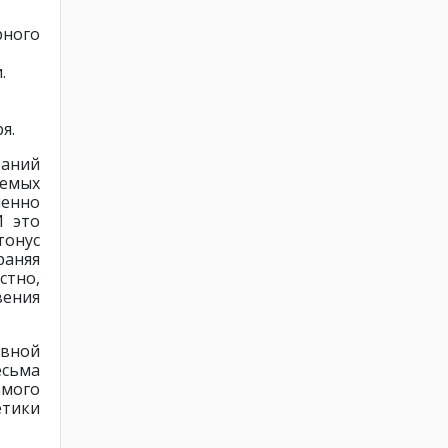
ного
.
я.
ваний
аемых
енно
И это
тонус
аняя
тно,
вения
ивной
есьма
амого
етики