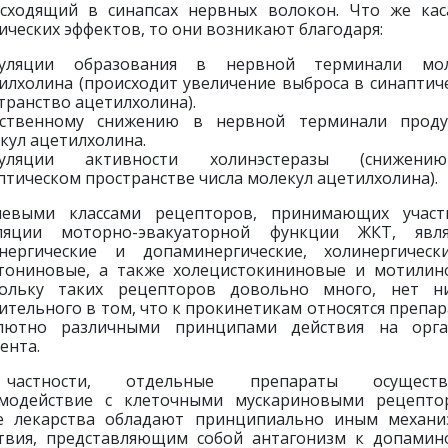
сходящий в синапсах нервных волокон. Что же кас
ических эффектов, то они возникают благодаря:
муляции образования в нервной терминали мол
илхолина (происходит увеличение выброса в синаптич
транство ацетилхолина).
ественному снижению в нервной терминали проду
кул ацетилхолина.
муляции активности холинэстеразы (снижен
птическом пространстве числа молекул ацетилхолина).
чевыми классами рецепторов, принимающих участ
уляции моторно-эвакуаторной функции ЖКТ, явля
нергические и допаминергические, холинергичес
тониновые, а также холецистокининовые и мотилин
ольку таких рецепторов довольно много, нет н
ительного в том, что к прокинетикам относятся препар
олютно различными принципами действия на орга
ента.
астности, отдельные препараты осуществ
модействие с клеточными мускариновыми рецепто
 лекарства обладают принципиально иным механ
твия, представляющим собой антагонизм к допами