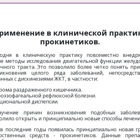
рименение в клинической практи
прокинетиков.
дня в клиническую практику повсеместно внедр
е методы исследования двигательной функции желуд
чного тракта. Это позволило более четко понять пр
икновения целого ряда заболеваний, непосредст
анных с дискинезиями ЖКТ, в частности:
рома раздраженного кишечника.
роэзофагеальной рефлюксной болезни.
циональной диспепсии.
зучение причин возникновения подобных заболев
олило открыть и принципиально новые способы лечения
 в последние годы появилась принципиально новая г
рственных средств - прокинетиков. Данные преп