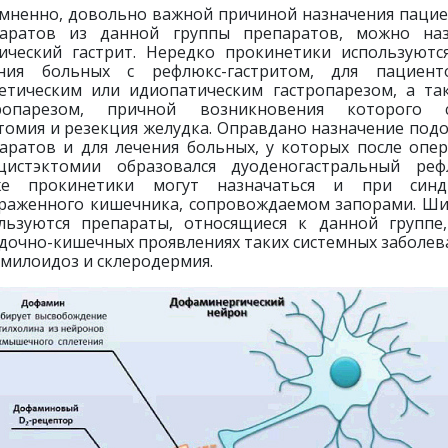
мненно, довольно важной причиной назначения паци
аратов из данной группы препаратов, можно на
ический гастрит. Нередко прокинетики используютс
ения больных с рефлюкс-гастритом, для пациент
етическим или идиопатическим гастропарезом, а та
тропарезом, причной возникновения которого с
томия и резекция желудка. Оправдано назначение под
аратов и для лечения больных, у которых после опе
цистэктомии образовался дуоденогастральный реф
же прокинетики могут назначаться и при синд
раженного кишечника, сопровождаемом запорами. Ш
льзуются препараты, относящиеся к данной группе
дочно-кишечных проявлениях таких системных заболев
амилоидоз и склеродермия.