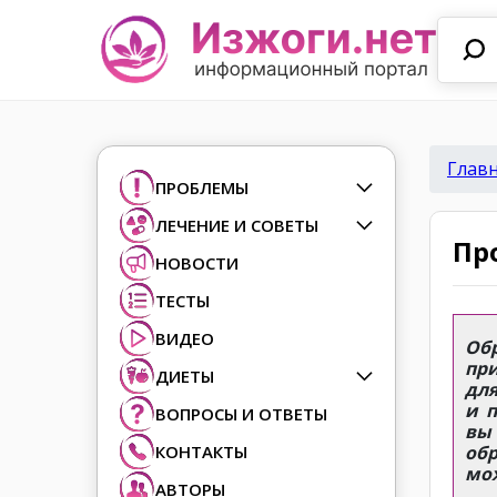
Глав
ПРОБЛЕМЫ
ЛЕЧЕНИЕ И СОВЕТЫ
Пр
НОВОСТИ
ТЕСТЫ
ВИДЕО
Об
пр
ДИЕТЫ
для
и 
ВОПРОСЫ И ОТВЕТЫ
вы
КОНТАКТЫ
обр
мо
АВТОРЫ