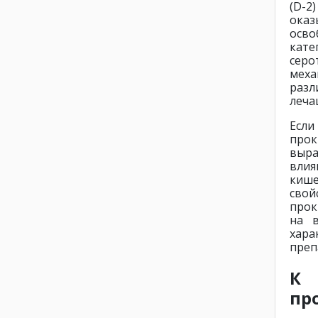
(D-
оказ
осво
кат
серо
меха
разл
леча
Есл
прок
выра
вли
кише
свой
прок
на в
хар
преп
К
пр