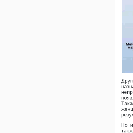
Дру
назн
непр
появ
Так
жен
резу
Но и
такж