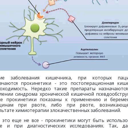
гие заболевания кишечника, при которых паци
ачаются прокинетики - это постоперационная киш
оходимость. Нередко такие препараты назначаютс
лении синдрома хронической кишечной псевдообстру
же прокинетики показаны к применению и береме
щинам при рвоте, либо при рвоте, возникающ
льтате химиотерапии злокачественных заболеваний.
 это еще не все - прокинетики могут быть использ
е и при диагностических исследованиях. Так, д