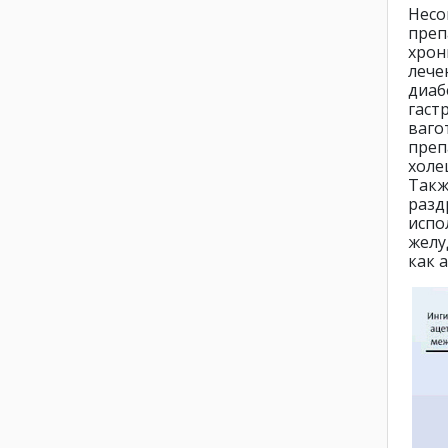
Несо
преп
хрон
леч
диаб
гас
ваго
преп
холе
Так
разд
испо
желу
как 