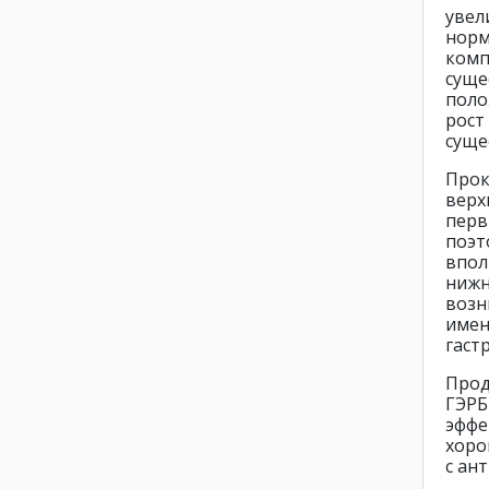
увел
нор
комп
суще
поло
рост
суще
Прок
верх
пер
поэт
впол
ниж
воз
имен
гаст
Прод
ГЭРБ
эффе
хоро
с ан