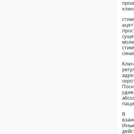
прои
клин
сти
ацет
прос
сущ
моле
сти
сина
Клю
рег
адре
серо
Поск
удив
абс
паци
В ч
взаи
Иные
дейс