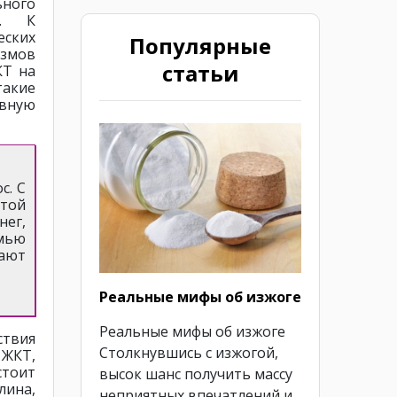
ьного
о. К
еских
Популярные
змов
статьи
КТ на
акие
ивную
с. С
этой
нег,
емью
ают
Реальные мифы об изжоге
Реальные мифы об изжоге
твия
Столкнувшись с изжогой,
 ЖКТ,
стоит
высок шанс получить массу
ина,
неприятных впечатлений и