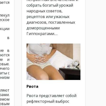
ается
собрать богатый урожай
народных советов,
екул
рецептов или ужасных
еское
диагнозов, поставленных
доморощенными
кции
Гиппократами.…
ию в
ие в
ются
кие и
овые.
ичего
аты с
низм
Рвота
ляют
рами.
Рвота представляет собой
измом
рефлекторный выброс
новым