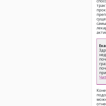
спос
тра
прок
пре
суще
сам
лека
акти
Ека
Здр
нед
поч
гра
по
при
Чит
Кон
подо
можн
отн