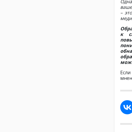
Одна
ваше
– эт
меди
Обра
к с
пов
пон
обн
обра
може
Если
мнен