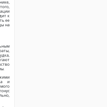
ике,
того,
зации
дит к
ть ее
ды на
льным
раты,
удка,
огают
ство
мы.
кими
ка и
имого
онус
ьно,