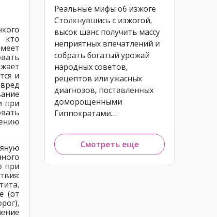
Реальные мифы об изжоге
Столкнувшись с изжогой,
нкого
высок шанс получить массу
, кто
неприятных впечатлений и
меет
собрать богатый урожай
овать
ижает
народных советов,
тся и
рецептов или ужасных
 вред
диагнозов, поставленных
вание
доморощенными
и при
овать
Гиппократами.…
чению
Смотреть еще
ляную
чного
о при
твия:
тита,
е (от
рог),
ление