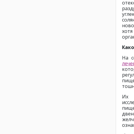
оте
разд
угле
соля
ново
хотя
орга
Как
На с
лече
кото
регу
пищ
тошн
Их 
исс
пище
две
жел
озна