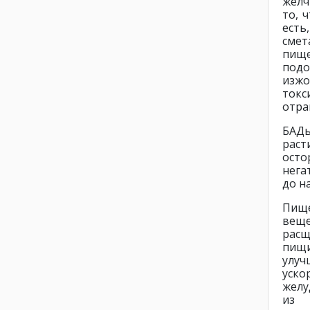
желч
то, 
есть
смет
пищ
подо
изжо
токс
отра
БАД
рас
осто
нега
до н
Пищ
вещ
рас
пищ
улу
уско
желу
и