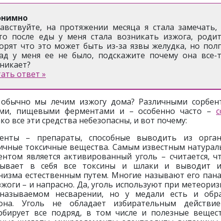
онимно
авствуйте, на протяжении месяца я стала замечать,
то после еды у меня стала возникать изжога, роди
орят что это может быть из-за язвы желудка, но пол
ад у меня ее не было, подскажите почему она все-
никает?
ать ответ »
обычно мы лечим изжогу дома? Различными сорбен
ми, пищевыми ферментами и – особенно часто –
с
ко все эти средства небезопасны, и вот почему:
енты – препараты, способные выводить из орга
ичные токсичные вещества. Самым известным натура
ентом является активированный уголь – считается, ч
тывает в себя все токсины и шлаки и выводит и
низма естественным путем. Многие называют его пан
зжоги – и напрасно. Да, уголь используют при метеориз
называемом несварении, но у медали есть и обр
она. Уголь не обладает избирательным действи
рбирует все подряд, в том числе и полезные вещес