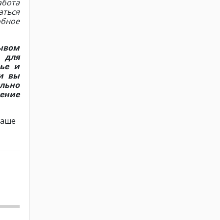
абота
аться
обное
зывом
 для
ье и
и вы
льно
чение
Ваше