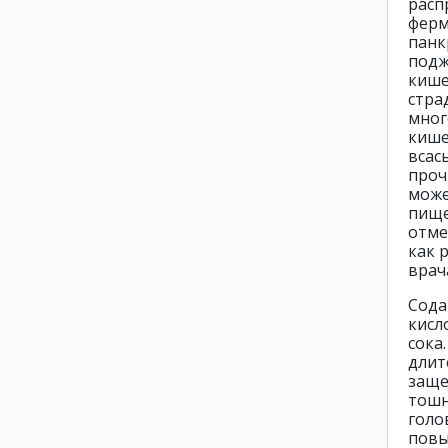
расп
фер
пан
подж
кише
стр
мног
кише
всас
проч
може
пище
отме
как 
врач
Сода
кисл
сока
длит
заще
тошн
голо
повы