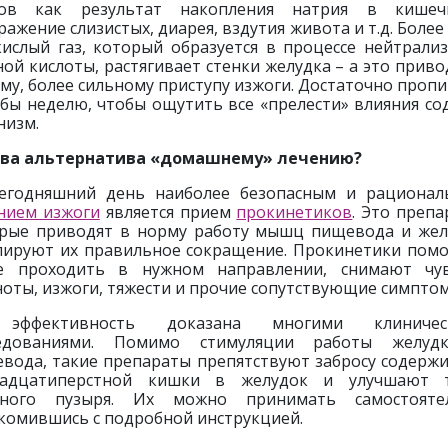
ков как результат накопления натрия в кишечн
ражение слизистых, диарея, вздутия живота и т.д. Более 
кислый газ, который образуется в процессе нейтрали
ной кислоты, растягивает стенки желудка – а это приво
му, более сильному приступу изжоги. Достаточно пропи
 бы неделю, чтобы ощутить все «прелести» влияния со
низм.
ова альтернатива «домашнему» лечению?
егодняшний день наиболее безопасным и рациона
нием изжоги
является прием
прокинетиков
. Это препа
рые приводят в норму работу мышц пищевода и жел
лируют их правильное сокращение. Прокинетики пом
е проходить в нужном направлении, снимают чув
оты, изжоги, тяжести и прочие сопутствующие симпто
эффективность доказана многими клиничес
ледованиями. Помимо стимуляции работы желуд
вода, такие препараты препятствуют забросу содерж
надцатиперстной кишки в желудок и улучшают т
чного пузыря. Их можно принимать самостоятел
комившись с подробной инструкцией.