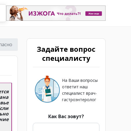
пасно
Задайте вопрос
специалисту
На Ваши вопросы
ответит наш
тся
специалист врач-
ана
гастроэнтеролог
овье
сли
ьно
Как Вас зовут?
ение