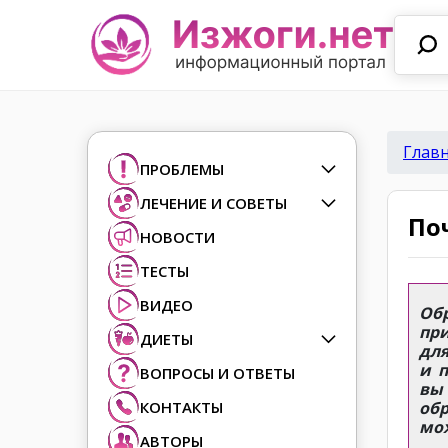
Глав
ПРОБЛЕМЫ
ЛЕЧЕНИЕ И СОВЕТЫ
По
НОВОСТИ
ТЕСТЫ
ВИДЕО
Об
пр
ДИЕТЫ
для
и 
ВОПРОСЫ И ОТВЕТЫ
вы
КОНТАКТЫ
обр
мо
АВТОРЫ