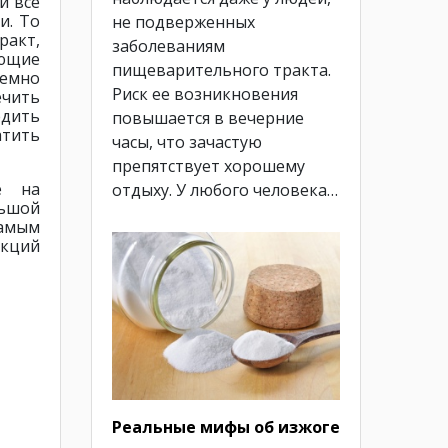
и все
и. То
не подверженных
ракт,
заболеваниям
ающие
пищеварительного тракта.
емно
Риск ее возникновения
ечить
едить
повышается в вечерние
атить
часы, что зачастую
препятствует хорошему
е на
отдыху. У любого человека…
ьшой
самым
акций
Реальные мифы об изжоге