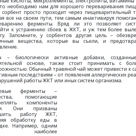
ные кислоты, микроэлементы, электролиты, витамины 
что необходимо нам для хорошего переваривания пищ
, сорбент просто проходит через пищеварительный т
ая все на своем пути, тем самым инактивируя помог
еварению ферменты. Вряд ли это позволяет сист
йти к устранению сбоев в ЖКТ, и уж тем более выл
гу. Запомните, у сорбентов другая цель – обезвр
ичные вещества, которые вы съели, и предотвр
вление.
ы – биологически активные добавки, созданны
тительной основе, также стоит принимать с бол
рожностью. Обычный травяной чай может привести к 
тивным последствиям – от появления аллергических ре
арушений работы ЖКТ или иных систем организма.
евые ферменты –
ества, помогающие
щеплять компоненты
и. Они призваны
чшить работу ЖКТ,
ряя обработку еды в
дке. Например, одним
з наиболее