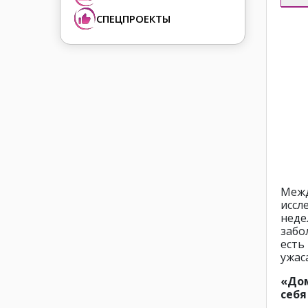
СПЕЦПРОЕКТЫ
Межд
иссл
нед
забо
есть
ужас
«Дом
себя