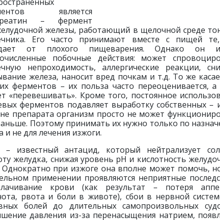
ространенных
ментов является
креатин – фермент
елудочной железы, работающий в щелочной среде то
чника. Его часто принимают вместе с пищей те
адает от плохого пищеварения. Однако он и
очисленные побочные действия: может спровоцир
чную непроходимость, аллергические реакции, сн
ывание железа, наносит вред почкам и т.д. То же касае
их ферментов – их польза часто переоценивается, а
т «перевешивать». Кроме того, постоянное использо
вых ферментов подавляет выработку собственных – 
не препарата организм просто не может функционир
раньше. Поэтому принимать их нужно только по назна
а и не для лечения изжоги.
 – известный антацид, который нейтрализует со
оту желудка, снижая уровень рН и кислотность желудо
. Однократно при изжоге она вполне может помочь, н
ельном применении проявляются неприятные последс
лачивание крови (как результат – потеря аппе
ота, рвота и боли в животе), сбои в нервной систем
вных болей до длительных самопроизвольных судо
шение давления из-за перенасыщения натрием, появ