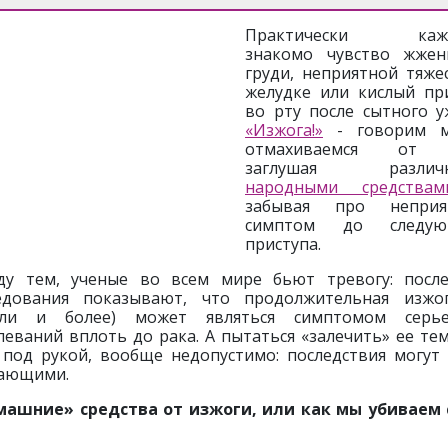
Практически каж
знакомо чувство жжен
груди, неприятной тяже
желудке или кислый пр
во рту после сытного у
«Изжога!»
- говорим 
отмахиваемся от 
заглушая различ
народными средствам
забывая про неприя
симптом до следую
приступа.
у тем, ученые во всем мире бьют тревогу: посл
едования показывают, что продолжительная изжо
ели и более) может являться симптомом серье
леваний вплоть до рака. А пытаться «залечить» ее тем
 под рукой, вообще недопустимо: последствия могут
ающими.
ашние» средства от изжоги, или как мы убиваем