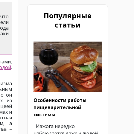
Популярные
 что
тели
статьи
года
таки
тами,
одой
.
низма
льным
то он
Особенности работы
х из
ацеей
пищеварительной
мах и
системы
атная
ем, а
Изжога нередко
тва –
наблюдается даже у людей,