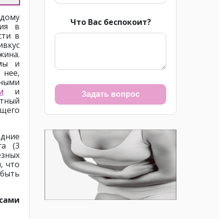
дому
Что Вас беспокоит?
ия в
сти в
ивкус
жина.
мы и
нее,
ными
и
и
Задать вопрос
тный
щего
едние
га (3
зных
, что
 быть
 сами