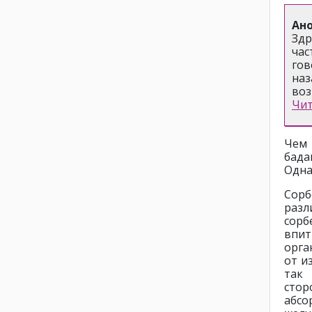
Ан
Здр
час
гов
наз
воз
Чит
Чем 
бада
Одна
Сорб
разл
сорб
впи
орга
от и
так 
стор
абсо